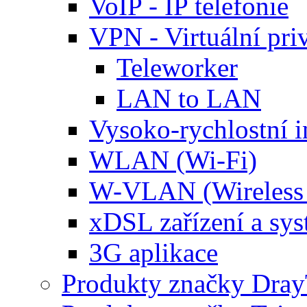
VoIP - IP telefonie
VPN - Virtuální priv
Teleworker
LAN to LAN
Vysoko-rychlostní i
WLAN (Wi-Fi)
W-VLAN (Wireles
xDSL zařízení a sy
3G aplikace
Produkty značky Dra