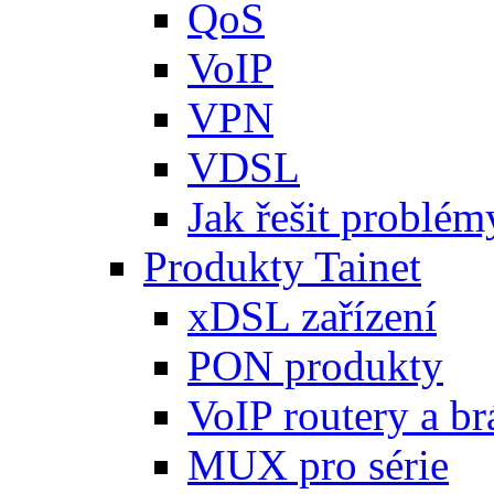
QoS
VoIP
VPN
VDSL
Jak řešit problémy
Produkty Tainet
xDSL zařízení
PON produkty
VoIP routery a b
MUX pro série