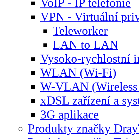
VoIP - IP telefonie
VPN - Virtuální priv
Teleworker
LAN to LAN
Vysoko-rychlostní i
WLAN (Wi-Fi)
W-VLAN (Wireles
xDSL zařízení a sy
3G aplikace
Produkty značky Dra