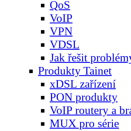
QoS
VoIP
VPN
VDSL
Jak řešit problémy
Produkty Tainet
xDSL zařízení
PON produkty
VoIP routery a b
MUX pro série